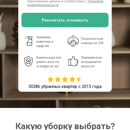
персональных данных в соответствии с
Политикой
конфиденциальности
Рассчитать стоимость
Привозим
Только опытные
инвентарь и
клинеры из СПб
средства
Компенсация или
Перемоем если
ремонт, если что-
не понравится
то пойдёт не так
результат
30286 убранных квартир с 2015 года
Какую уборку выбрать?